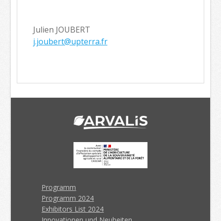
Julien JOUBERT
j.joubert@upterra.fr
Programm
Programm 2024
Exhibitors List 2024
Innovationen und Neuheiten