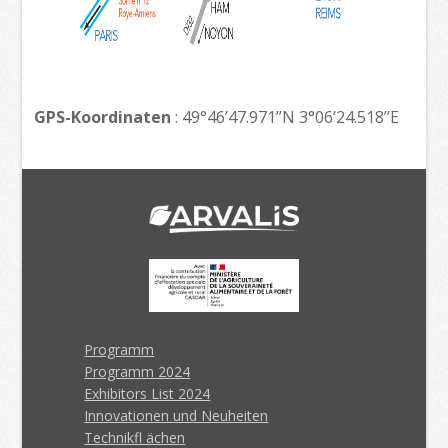
GPS-Koordinaten
: 49°46’47.971’’N 3°06’24.518’’E
Programm
Programm 2024
Exhibitors List 2024
Innovationen und Neuheiten
Technikfl ächen