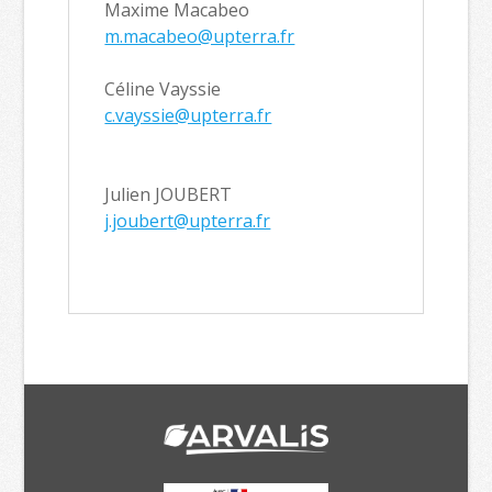
Maxime Macabeo
m.macabeo@upterra.fr
Céline Vayssie
c.vayssie@upterra.fr
Julien JOUBERT
j.joubert@upterra.fr