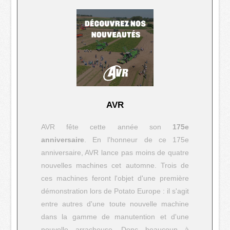
AVR
AVR fête cette année son
175e
anniversaire
. En l'honneur de ce 175e
anniversaire, AVR lance pas moins de quatre
nouvelles machines cet automne. Trois de
ces machines feront l'objet d'une première
démonstration lors de Potato Europe : il s'agit
entre autres d'une toute nouvelle machine
dans la gamme de manutention et d'une
nouvelle arracheuse. Donc beaucoup à