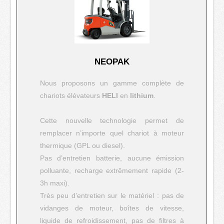
NEOPAK
Nous proposons un gamme complète de
chariots élévateurs
HELI
en
lithium
.
Cette nouvelle technologie permet de
remplacer n’importe quel chariot à moteur
thermique (GPL ou diesel).
Pas d’entretien batterie, aucune émission
polluante, recharge extrêmement rapide (2-
3h maxi).
Très peu d’entretien sur le matériel : pas de
vidanges de moteur, boîtes de vitesse,
liquide de refroidissement, pas de filtres à